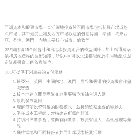
亞洲資本和股票市場一直活躍地投資於不同市場包括新興市場或悠
久市場，其中最受亞洲及西方市場歡迎的包括韓國、泰國、馬來西
亞、香港、澳門、內地主要核心城市、倫敦等
GBE團隊得到金融會計和房地產投資組合的模型訓練，加上精通建築
業和房地產界的技術知識，所以GBE可以永遠都能處於不同地產或固
定資產投資上的監察崗位。
GBE可提供下列重要的交付服務：
於亞洲、英國、中國內地、澳門、曼谷和香港的投資機會作盡
職審查
於本地建立開發團隊並於重要職位填補合適人選
規劃發展藍圖
理解每項投資背後的財務模式，並持續監察重要的驅動力
委任成本工程師，建構建造所需的預算
持續出席董事會，並向有關董事、投資管理人、基金經理等彙
報
飛往當地和不同持份者共同出席現場檢測活動