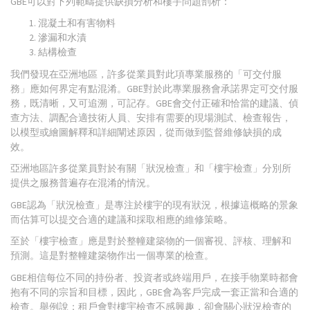
GBE可以對下列範疇提供缺損分析和樓宇問題剖析：
混凝土和有害物料
滲漏和水漬
結構檢查
我們發現在亞洲地區，許多從業員對此項專業服務的「可交付服
務」應如何界定有點混淆。GBE對於此專業服務會承諾界定可交付服
務，既清晰，又可追溯，可記存。GBE會交付正確和恰當的建議、偵
查方法、調配合適技術人員、安排有需要的現場測試、檢查報告，
以模型或繪圖解釋和詳細闡述原因，從而做到監督維修缺損的成
效。
亞洲地區許多從業員對於有關「狀況檢查」和「樓宇檢查」分別所
提供之服務普遍存在混淆的情況。
GBE認為「狀況檢查」是專注於樓宇的現有狀況，根據這概略的景象
而估算可以提交合適的建議和採取相應的維修策略。
至於「樓宇檢查」應是對於整幢建築物的一個審視、評核、理解和
預測。這是對整幢建築物作出一個專業的檢查。
GBE相信每位不同的持份者、投資者或終端用戶，在接手物業時都會
抱有不同的宗旨和目標，因此，GBE會為客戶完成一套正當和合適的
檢查。舉例說：租戶會對樓宇檢查不感興趣，卻會關心狀況檢查的